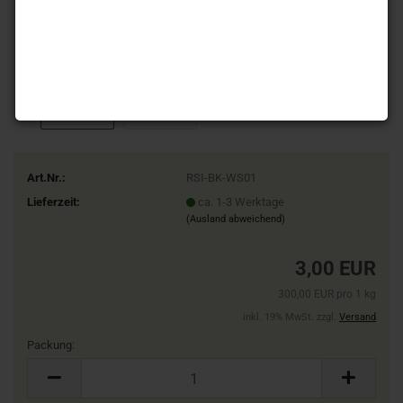
Art.Nr.:
RSI-BK-WS01
Lieferzeit:
ca. 1-3 Werktage
(Ausland abweichend)
3,00 EUR
300,00 EUR pro 1 kg
inkl. 19% MwSt. zzgl.
Versand
Packung:
Packung