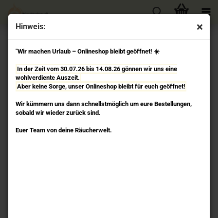
Hinweis:
« Erster
« zurück
weiter »
Letzter »
"Wir machen Urlaub – Onlineshop bleibt geöffnet! ☀️
106
Artikel in dieser Kategorie
In der Zeit vom 30.07.26 bis 14.08.26 gönnen wir uns eine
Weißer Salbei - Masala Räucherstäbchen Berk
wohlverdiente Auszeit.
Aber keine Sorge, unser Onlineshop bleibt für euch geöffnet!
Wir kümmern uns dann schnellstmöglich um eure Bestellungen,
sobald wir wieder zurück sind.
Euer Team von deine Räucherwelt.