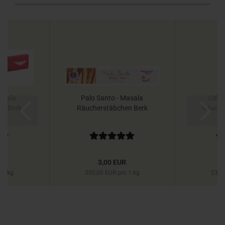
asala
Palo Santo - Masala
Celes
en Berk
Räucherstäbchen Berk
Räuche
R
3,00 EUR
 1 kg
300,00 EUR pro 1 kg
230,