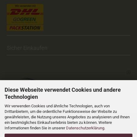
Sicher Einkaufen
Diese Webseite verwendet Cookies und andere
Technologien
Vertrag widerrufen
Wir verwenden Cookies und ähnliche Technologien, auch von
Drittanbietern, um die ordentliche Funktionsweise der Website zu
gewährleisten, die Nutzung unseres Angebotes zu analysieren und Ihnen
Versandkosten
Alle Preise sind inkl. MwSt., zzgl.
ein bestmögliches Einkaufserlebnis bieten zu können. Weitere
Online Shop
Xycons
by Gambio.de © 2025 Gambio Templates bei
Informationen finden Sie in unserer
Datenschutzerklärung
.
Cookie Einstellungen