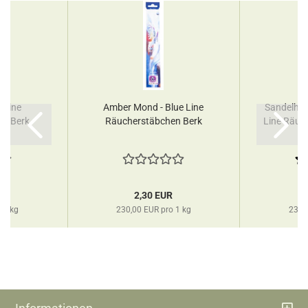
e Line
Amber Mond - Blue Line
Sandelhol
en Berk
Räucherstäbchen Berk
Line Räuch
R
2,30 EUR
 1 kg
230,00 EUR pro 1 kg
230,