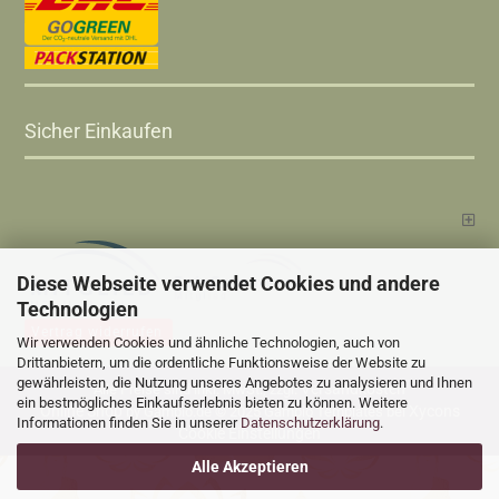
Sicher Einkaufen
Diese Webseite verwendet Cookies und andere
Technologien
Vertrag widerrufen
Wir verwenden Cookies und ähnliche Technologien, auch von
Drittanbietern, um die ordentliche Funktionsweise der Website zu
gewährleisten, die Nutzung unseres Angebotes zu analysieren und Ihnen
Versandkosten
Alle Preise sind inkl. MwSt., zzgl.
ein bestmögliches Einkaufserlebnis bieten zu können. Weitere
Online Shop
Xycons
by Gambio.de © 2025 Gambio Templates bei
Informationen finden Sie in unserer
Datenschutzerklärung
.
Cookie Einstellungen
Alle Akzeptieren