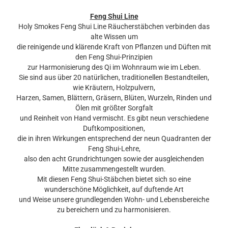
Feng Shui Line
Holy Smokes Feng Shui Line Räucherstäbchen verbinden das
alte Wissen um
die reinigende und klärende Kraft von Pflanzen und Düften mit
den Feng Shui-Prinzipien
zur Harmonisierung des Qi im Wohnraum wie im Leben.
Sie sind aus über 20 natürlichen, traditionellen Bestandteilen,
wie Kräutern, Holzpulvern,
Harzen, Samen, Blättern, Gräsern, Blüten, Wurzeln, Rinden und
Ölen mit größter Sorgfalt
und Reinheit von Hand vermischt. Es gibt neun verschiedene
Duftkompositionen,
die in ihren Wirkungen entsprechend der neun Qua­dranten der
Feng Shui-Lehre,
also den acht Grundrichtungen sowie der ausglei­chenden
Mitte zusammengestellt wurden.
Mit diesen Feng Shui-Stäbchen bietet sich so eine
wunderschöne Möglichkeit, auf duftende Art
und Weise unsere grundlegenden Wohn- und Lebensbereiche
zu bereichern und zu harmonisieren.