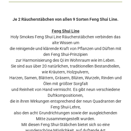
Je 2 Räucherstäbchen von allen 9 Sorten Feng Shui Line.
Feng Shui Line
Holy Smokes Feng Shui Line Räucherstäbchen verbinden das
alte Wissen um
die reinigende und klärende Kraft von Pflanzen und Düften mit
den Feng Shui-Prinzipien
zur Harmonisierung des Qi im Wohnraum wie im Leben.
Sie sind aus über 20 natürlichen, traditionellen Bestandteilen,
wie Kräutern, Holzpulvern,
Harzen, Samen, Blättern, Gräsern, Blüten, Wurzeln, Rinden und
Ölen mit größter Sorgfalt
und Reinheit von Hand vermischt. Es gibt neun verschiedene
Duftkompositionen,
die in ihren Wirkungen entsprechend der neun Qua­dranten der
Feng Shui-Lehre,
also den acht Grundrichtungen sowie der ausglei­chenden
Mitte zusammengestellt wurden.
Mit diesen Feng Shui-Stäbchen bietet sich so eine
wunderschöne Möglichkeit, auf duftende Art