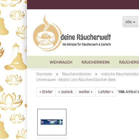
Alle
WEIHRAUCH
RÄUCHERWERK
RÄUCHERS
»
»
Startseite
Räucherstäbchen
indische Räucherstäbc
Urvertrauen - Mystic Line Räucherstäbchen Berk
« Erster
« zurück
weiter »
Letzter »
106
Artikel 