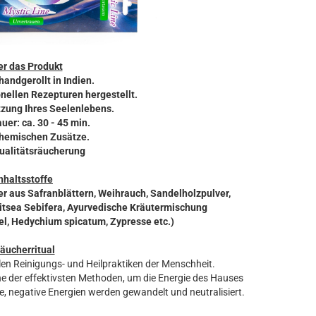
r das Produkt
 handgerollt in Indien.
onellen Rezepturen hergestellt.
tzung Ihres Seelenlebens​.
uer: ca. 30 - 45 min.
chemischen Zusätze.
Qualitätsräucherung
nhaltsstoffe
r aus Safranblättern, Weihrauch, Sandelholzpulver,
Litsea Sebifera, Ayurvedische Kräutermischung
el, Hedychium spicatum, Zypresse etc.)
äucherritual
len Reinigungs- und Heilpraktiken der Menschheit.
 der effektivsten Methoden, um die Energie des Hauses
, negative Energien werden gewandelt und neutralisiert.