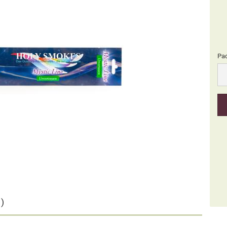
Pa
Pa
)