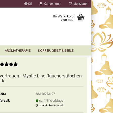
DE
Kundenlogin
Merkzettel
▼
Ihr Warenkorb
0,00 EUR
AROMATHERAPIE
KÖRPER, GEIST & SEELE
vertrauen - Mystic Line Räucherstäbchen
rk
.Nr.:
RSI-BK-ML07
ferzeit:
ca. 1-3 Werktage
(Ausland abweichend)