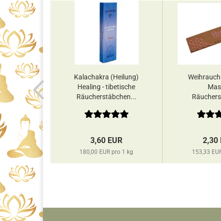
Kalachakra (Heilung)
Weihrauch 
Healing - tibetische
Mas
Räucherstäbchen...
Räuchers
Song 
3,60 EUR
2,30
180,00 EUR pro 1 kg
153,33 EUR