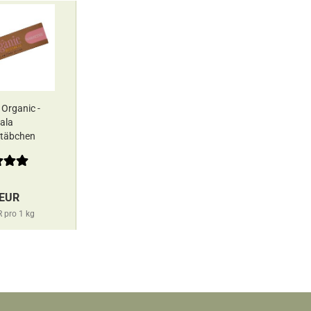
Organic -
ala
täbchen
of...
 EUR
 pro 1 kg