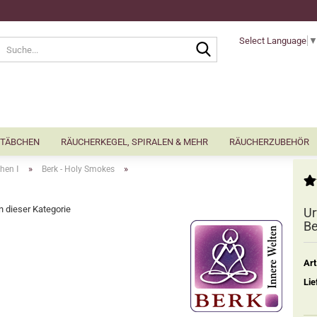
Select Language
Suche...
TÄBCHEN
RÄUCHERKEGEL, SPIRALEN & MEHR
RÄUCHERZUBEHÖR
»
»
hen Ⅰ
Berk - Holy Smokes
in dieser Kategorie
Ur
Be
Art
Lie