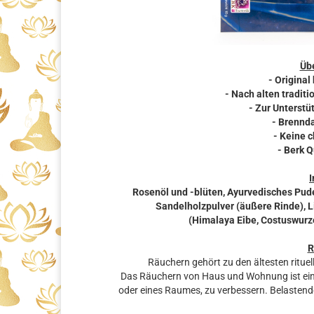
Übe
- Original
- Nach alten traditi
- Zur Unterstü
- Brennda
- Keine 
- Berk 
I
Rosenöl und -blüten, Ayurvedisches Pude
San­delholzpulver (äußere Rinde), 
(Himalaya Eibe, Costuswurz
R
Räuchern gehört zu den ältesten rituel
Das Räuchern von Haus und Wohnung ist eine
oder eines Raumes, zu verbessern. Belastende