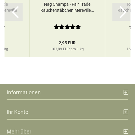
Trade
Nag Champa - Fair Trade
Rose
Mereville
Räucherstäbchen Mereville...
Räuchers
R
2,95 EUR
 1 kg
163,89 EUR pro 1 kg
163,
Informationen
Ihr Konto
Mehr über