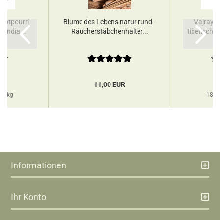
 Potpourri
Blume des Lebens natur rund -
Vajrayog
 India...
Räucherstäbchenhalter...
tibetische
R
11,00 EUR
 1 kg
180,
Informationen
Ihr Konto