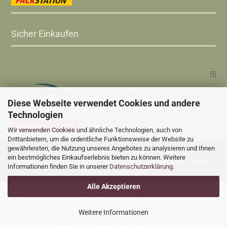
Sicher Einkaufen
Diese Webseite verwendet Cookies und andere
Technologien
Vertrag widerrufen
Wir verwenden Cookies und ähnliche Technologien, auch von
Drittanbietern, um die ordentliche Funktionsweise der Website zu
gewährleisten, die Nutzung unseres Angebotes zu analysieren und Ihnen
Versandkosten
Alle Preise sind inkl. MwSt., zzgl.
ein bestmögliches Einkaufserlebnis bieten zu können. Weitere
Online Shop
Xycons
by Gambio.de © 2025 Gambio Templates bei
Informationen finden Sie in unserer
Datenschutzerklärung
.
Cookie Einstellungen
Alle Akzeptieren
Weitere Informationen