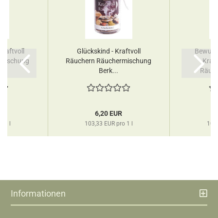
raftvoll
Glückskind - Kraftvoll
Bewusst
rmischung
Räuchern Räuchermischung
Kraf
Berk...
Räuch
R
6,20 EUR
o 1 l
103,33 EUR pro 1 l
103,
Informationen