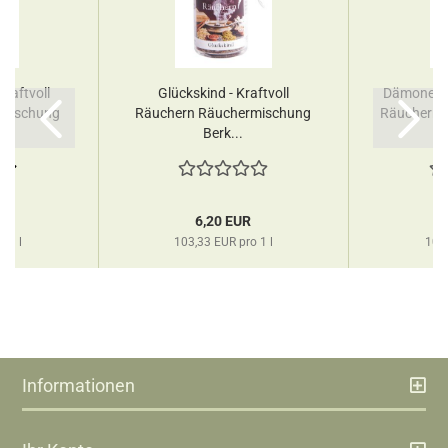
raftvoll
Glückskind - Kraftvoll
Dämonenver
rmischung
Räuchern Räuchermischung
Räuchern 
Berk...
R
6,20 EUR
o 1 l
103,33 EUR pro 1 l
103,
Informationen