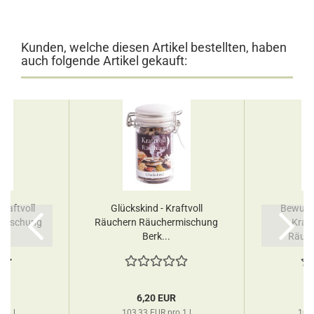
Kunden, welche diesen Artikel bestellten, haben
auch folgende Artikel gekauft:
raftvoll
Glückskind - Kraftvoll
Bewusst
rmischung
Räuchern Räuchermischung
Kraf
Berk...
Räuch
R
6,20 EUR
o 1 l
103,33 EUR pro 1 l
103,