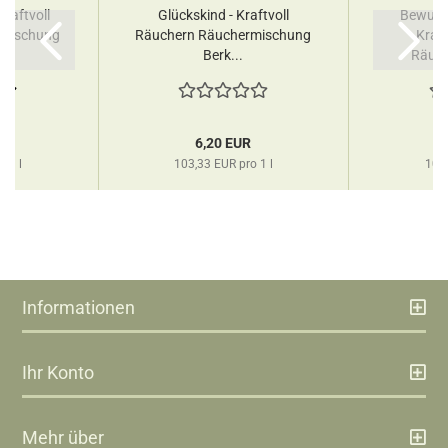
raftvoll
Glückskind - Kraftvoll
Bewusst
rmischung
Räuchern Räuchermischung
Kraf
Berk...
Räuch
R
6,20 EUR
o 1 l
103,33 EUR pro 1 l
103,
Informationen
Ihr Konto
Mehr über