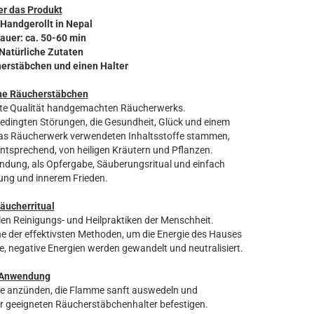
r das Produkt
 Handgerollt in Nepal
auer: ca. 50-60 min
 Natürliche Zutaten
herstäbchen und einen Halter
he Räucherstäbchen
inste Qualität handgemachten Räucherwerks.
ssbedingten Störungen, die Gesundheit, Glück und einem
r das Räucherwerk verwendeten Inhaltsstoffe stammen,
ntsprechend, von heiligen Kräutern und Pflanzen.
ndung, als Opfergabe, Säuberungsritual und einfach
ung und innerem Frieden.
äucherritual
len Reinigungs- und Heilpraktiken der Menschheit.
 der effektivsten Methoden, um die Energie des Hauses
, negative Energien werden gewandelt und neutralisiert.
Anwendung
ze anzünden, die Flamme sanft auswedeln und
r geeigneten Räucherstäbchenhalter befestigen.