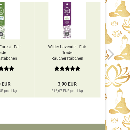
orest - Fair
Wilder Lavendel - Fair
Zimt Ka
ade
Trade
stäbchen
Räucherstäbchen
Räuch
a's...
Gaia's...
Gaia's
0 EUR
3,90 EUR
3,
UR pro 1 kg
216,67 EUR pro 1 kg
216,67 