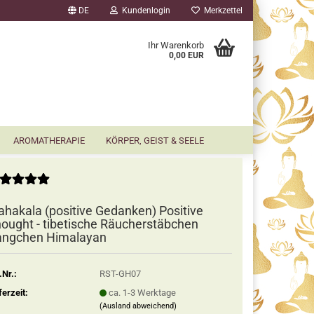
DE
Kundenlogin
Merkzettel
▼
Ihr Warenkorb
0,00 EUR
AROMATHERAPIE
KÖRPER, GEIST & SEELE
hakala (positive Gedanken) Positive
ought - tibetische Räucherstäbchen
ngchen Himalayan
.Nr.:
RST-GH07
ferzeit:
ca. 1-3 Werktage
(Ausland abweichend)