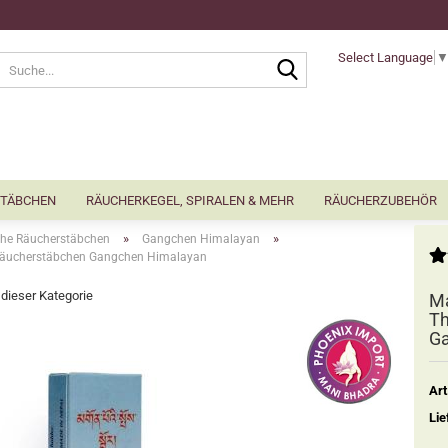
Select Language
Suche...
TÄBCHEN
RÄUCHERKEGEL, SPIRALEN & MEHR
RÄUCHERZUBEHÖR
»
»
sche Räucherstäbchen
Gangchen Himalayan
e Räucherstäbchen Gangchen Himalayan
n dieser Kategorie
Ma
Th
Ga
Art
Lie