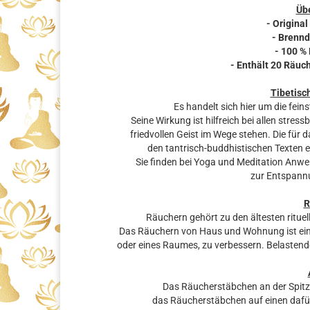
Übe
- Original
- Brennd
- 100 %
-
Enthält 20 Räuc
Tibetisc
Es handelt sich hier um die fe
Seine Wirkung ist hilfreich bei allen stre
friedvollen Geist im Wege stehen. Die fü
den tantrisch-buddhistischen Texten e
Sie finden bei Yoga und Meditation Anwe
zur Entspann
R
Räuchern gehört zu den ältesten rituel
Das Räuchern von Haus und Wohnung ist eine
oder eines Raumes, zu verbessern. Belastende
Das Räucherstäbchen an der Spit
das Räucherstäbchen auf einen dafü