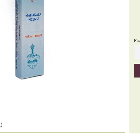
Pa
Pa
)