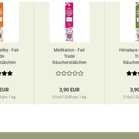
lley - Fair
Meditation - Fair
Himalaya F
de
Trade
Tr
täbchen
Räucherstäbchen
Räucher
s...
Gaia's incense...
Gai
 EUR
3,90 EUR
3,9
 pro 1 kg
216,67 EUR pro 1 kg
216,67 E