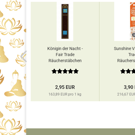
otus -
Königin der Nacht -
Sunshine Va
el Green
Fair Trade
Tra
e
Räucherstäbchen
Räuchers
Mereville...
Gaia'
EUR
2,95 EUR
3,90
ro 1 kg
163,89 EUR pro 1 kg
216,67 EUR