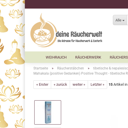
Alle
WEIHRAUCH
RÄUCHERWERK
RÄUCHERS
»
»
Startseite
Räucherstäbchen
tibetische & nepalesi
Mahakala (positive Gedanken) Positive Thought - tibetisch
« Erster
« zurück
weiter »
Letzter »
15
Artikel i