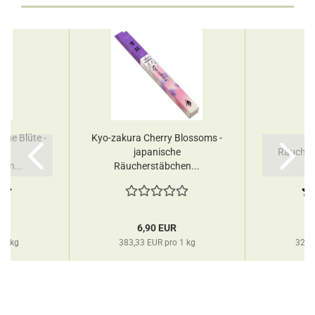
ne Blüte -
Kyo-zakura Cherry Blossoms -
Ze
e
japanische
Räucher
en...
Räucherstäbchen...
R
6,90 EUR
 1 kg
383,33 EUR pro 1 kg
320,