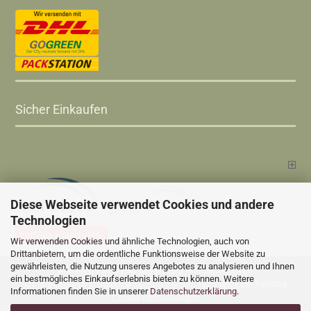
Sicher Einkaufen
Diese Webseite verwendet Cookies und andere
Technologien
Vertrag widerrufen
Wir verwenden Cookies und ähnliche Technologien, auch von
Drittanbietern, um die ordentliche Funktionsweise der Website zu
gewährleisten, die Nutzung unseres Angebotes zu analysieren und Ihnen
Versandkosten
Alle Preise sind inkl. MwSt., zzgl.
ein bestmögliches Einkaufserlebnis bieten zu können. Weitere
Online Shop
Xycons
by Gambio.de © 2025 Gambio Templates bei
Informationen finden Sie in unserer
Datenschutzerklärung
.
Cookie Einstellungen