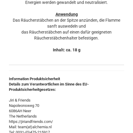
Energien werden gewandelt und neutralisiert.
Anwendung
Das Räucherstäbchen an der Spitze anzünden, die Flamme
sanft auswedeln und
das Räucherstäbchen auf einen dafür geeigneten
Räucherstäbchenhalter befestigen.
Inhalt: ca. 18 g
Information Produktsicherheit
Details zum Verantwortlichen im Sinne des EU-
Produktsicherheitgesetzes:
Jiri & Friends
Napoleonsweg 70
6086AH Neer
The Netherlands
https://jiriandfriends.com/
Mail: team(at)alchemia.nl
Tel: 0031-(0)475-215917