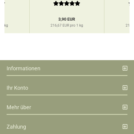
R
3,90 EUR
 1 kg
216,67 EUR pro 1 kg
216,
Informationen
Ihr Konto
Mehr über
Zahlung