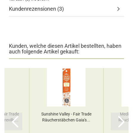
Kundenrezensionen (3)
Kunden, welche diesen Artikel bestellten, haben
auch folgende Artikel gekauft:
 Fair Trade
Sunshine Valley - Fair Trade
Meditat
reville...
Räucherstäbchen Gaia's...
Räucher