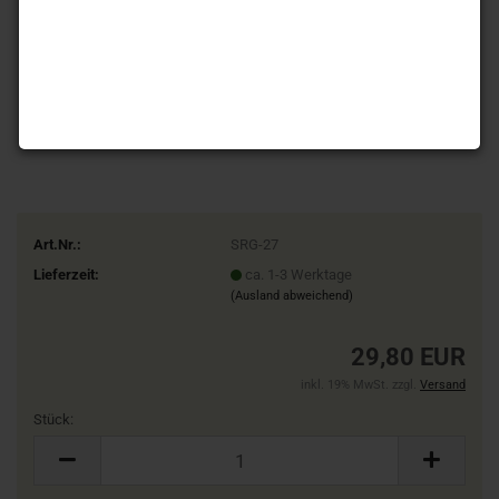
Art.Nr.:
SRG-27
Lieferzeit:
ca. 1-3 Werktage
(Ausland abweichend)
29,80 EUR
inkl. 19% MwSt. zzgl.
Versand
Stück:
Stück