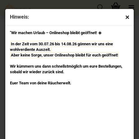
Hinweis:
« Erster
« zurück
weiter »
Letzter »
"Wir machen Urlaub – Onlineshop bleibt geöffnet! ☀️
32
Artikel in dieser Kategorie
In der Zeit vom 30.07.26 bis 14.08.26 gönnen wir uns eine
Yin-Yang anthrazit - höhenverstellbares
wohlverdiente Auszeit.
Specksteinstövchen einzigARTig frieda
Aber keine Sorge, unser Onlineshop bleibt für euch geöffnet!
Wir kümmern uns dann schnellstmöglich um eure Bestellungen,
sobald wir wieder zurück sind.
Euer Team von deine Räucherwelt.