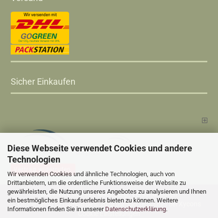
Sicher Einkaufen
Diese Webseite verwendet Cookies und andere
Technologien
Vertrag widerrufen
Wir verwenden Cookies und ähnliche Technologien, auch von
Drittanbietern, um die ordentliche Funktionsweise der Website zu
gewährleisten, die Nutzung unseres Angebotes zu analysieren und Ihnen
Versandkosten
Alle Preise sind inkl. MwSt., zzgl.
ein bestmögliches Einkaufserlebnis bieten zu können. Weitere
Online Shop
Xycons
by Gambio.de © 2025 Gambio Templates bei
Informationen finden Sie in unserer
Datenschutzerklärung
.
Cookie Einstellungen