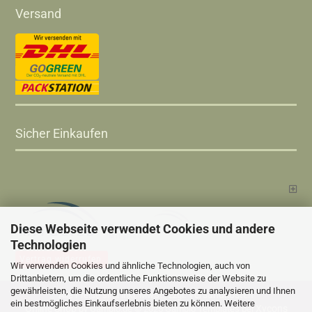
Versand
Sicher Einkaufen
Diese Webseite verwendet Cookies und andere
Technologien
Vertrag widerrufen
Wir verwenden Cookies und ähnliche Technologien, auch von
Drittanbietern, um die ordentliche Funktionsweise der Website zu
gewährleisten, die Nutzung unseres Angebotes zu analysieren und Ihnen
Versandkosten
Alle Preise sind inkl. MwSt., zzgl.
ein bestmögliches Einkaufserlebnis bieten zu können. Weitere
Online Shop
Xycons
by Gambio.de © 2025 Gambio Templates bei