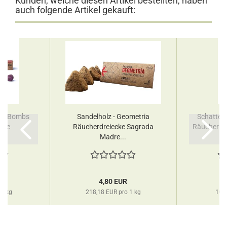
Kunden, welche diesen Artikel bestellten, haben
auch folgende Artikel gekauft:
dge Bombs
Sandelholz - Geometria
Schattent
dre
Räucherdreiecke Sagrada
Räuchern 
Madre...
R
4,80 EUR
 1 kg
218,18 EUR pro 1 kg
103,