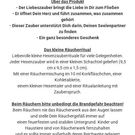
Über das Produkt
- Der Liebeszauber bringt die Liebe in Dir zum Fließen
- Er öffnet Dein Herz und führt zusammen, was zusammen
gehört
- Dieser Zauber unterstützt Dich darin, Deinen Seelenpartner
zu finden
- Ein ganz besonderes Geschenk
Das kleine Räucherritual
Liebevolle kleine Hexenzauberrituale für viele Gelegenheiten.
Jeder Hexenzauber wird in einer kleinen Schachtel geliefert (9,5
cm x 9,5 cm x 1,5 cm).
Mit einer Räuchermischung im 10 ml Korkfläschchen, einer
Kohletablette,
einem kleinen Hexentaler und einer Ritualanleitung mit
Zauberspruch.
Beim Räuchern bitte unbedingt die Brandgefahr beachten!
Beim Räuchern nie das Räucherwerk aus den Augen lassen
und stelle Dein Räuchergefäß immer auf
einen feuerfesten und stabilen Untergrund. Kinder und
Haustiere sind von Räucherwerk fernzuhalten
und es sollte immer außerhalb deren Reichweite gelagert