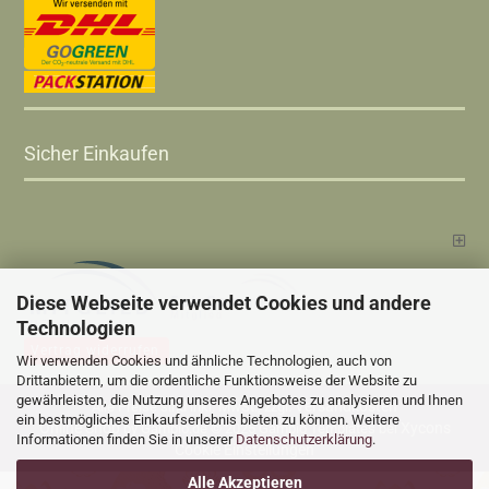
Sicher Einkaufen
Diese Webseite verwendet Cookies und andere
Technologien
Vertrag widerrufen
Wir verwenden Cookies und ähnliche Technologien, auch von
Drittanbietern, um die ordentliche Funktionsweise der Website zu
gewährleisten, die Nutzung unseres Angebotes zu analysieren und Ihnen
Versandkosten
Alle Preise sind inkl. MwSt., zzgl.
ein bestmögliches Einkaufserlebnis bieten zu können. Weitere
Online Shop
Xycons
by Gambio.de © 2025 Gambio Templates bei
Informationen finden Sie in unserer
Datenschutzerklärung
.
Cookie Einstellungen
Alle Akzeptieren