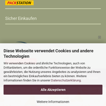
Sicher Einkaufen
Diese Webseite verwendet Cookies und andere
Technologien
Vertrag widerrufen
Wir verwenden Cookies und ähnliche Technologien, auch von
Drittanbietern, um die ordentliche Funktionsweise der Website zu
gewährleisten, die Nutzung unseres Angebotes zu analysieren und Ihnen
Versandkosten
Alle Preise sind inkl. MwSt., zzgl.
ein bestmögliches Einkaufserlebnis bieten zu können. Weitere
Online Shop
Xycons
by Gambio.de © 2025 Gambio Templates bei
Informationen finden Sie in unserer
Datenschutzerklärung
.
Cookie Einstellungen
Alle Akzeptieren
Weitere Informationen