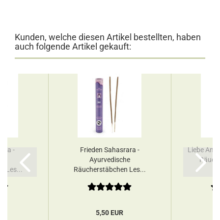
Kunden, welche diesen Artikel bestellten, haben
auch folgende Artikel gekauft:
ura -
Frieden Sahasrara -
Liebe Anah
he
Ayurvedische
Räuch
 Les...
Räucherstäbchen Les...
R
5,50 EUR