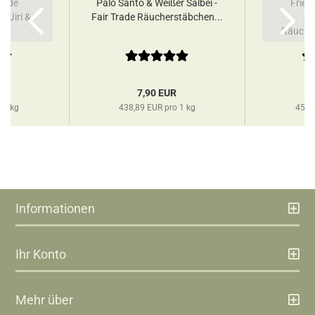
Trade
Palo Santo & Weißer Salbei -
Fried
 Jiri &
Fair Trade Räucherstäbchen...
Ay
.
Räucher
R
7,90 EUR
 1 kg
438,89 EUR pro 1 kg
458,
Informationen
Ihr Konto
Mehr über