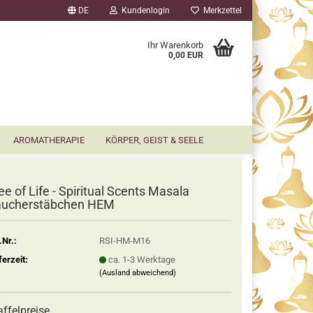
DE
Kundenlogin
Merkzettel
▼
Ihr Warenkorb
0,00 EUR
AROMATHERAPIE
KÖRPER, GEIST & SEELE
ee of Life - Spiritual Scents Masala
äucherstäbchen HEM
.Nr.:
RSI-HM-M16
ferzeit:
ca. 1-3 Werktage
(Ausland abweichend)
affelpreise