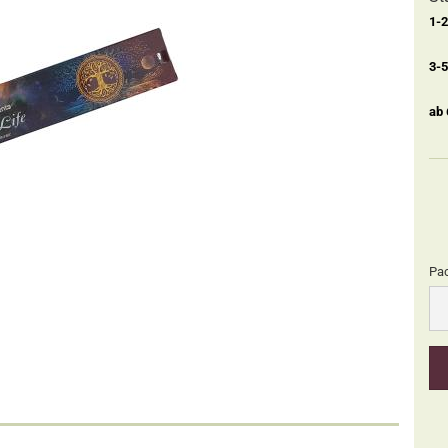
1-
3-
ab
Pa
Pa