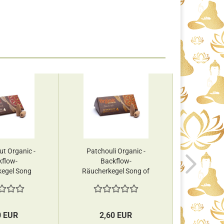
ut Organic -
Patchouli Organic -
Patchou
kflow-
Backflow-
Lebe
egel Song
Räucherkegel Song of
Teelicht
f...
India...
0 EUR
2,60 EUR
11,