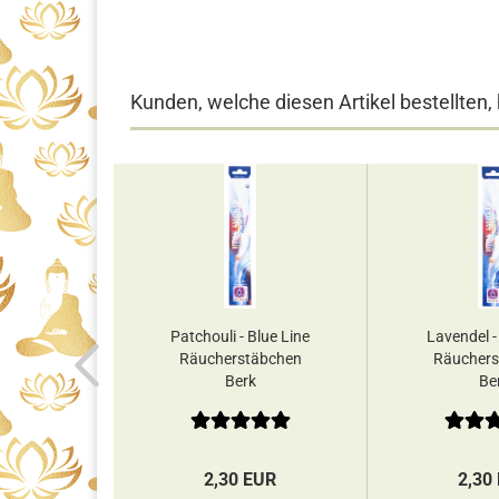
Kunden, welche diesen Artikel bestellten,
lume des
Patchouli - Blue Line
Lavendel -
 24er
Räucherstäbchen
Räuchers
tearin...
Berk
Be
EUR
2,30 EUR
2,30