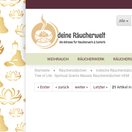
Alle
WEIHRAUCH
RÄUCHERWERK
RÄUCHERS
»
»
Startseite
Räucherstäbchen
indische Räucherstäbc
Tree of Life - Spiritual Scents Masala Räucherstäbchen HEM
« Erster
« zurück
weiter »
Letzter »
21
Artikel i