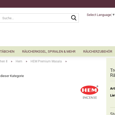
Select Language
Suche...
TÄBCHEN
RÄUCHERKEGEL, SPIRALEN & MEHR
RÄUCHERZUBEHÖR
»
»
»
hen Ⅱ
Hem
HEM Premium Masala
Tr
R
n dieser Kategorie
Art
Lie
St