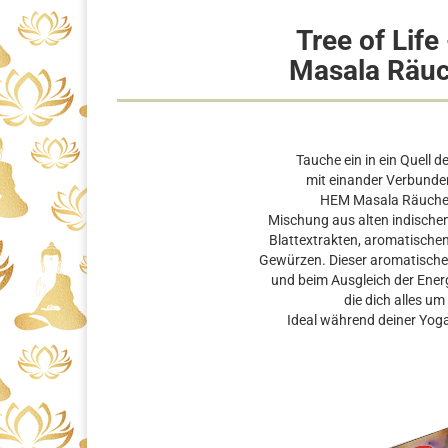
Tree of Life
Masala Räu
Tauche ein in ein Quell 
mit einander Verbunden 
HEM Masala Räuchers
Mischung aus alten indischen
Blattextrakten, aromatischen
Gewürzen. Dieser aromatischer 
und beim Ausgleich der Energ
die dich alles u
Ideal während deiner Yoga