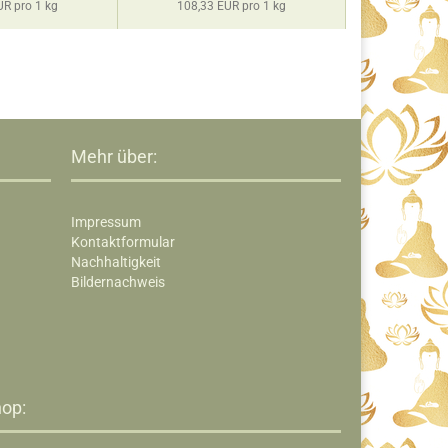
UR pro 1 kg
108,33 EUR pro 1 kg
23,06 
Mehr über:
Impressum
Kontaktformular
Nachhaltigkeit
Bildernachweis
op:​