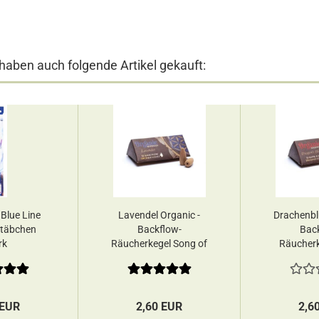
 haben auch folgende Artikel gekauft:
 Blue Line
Lavendel Organic -
Drachenbl
täbchen
Backflow-
Bac
rk
Räucherkegel Song of
Räucherk
India...
o
 EUR
2,60 EUR
2,6