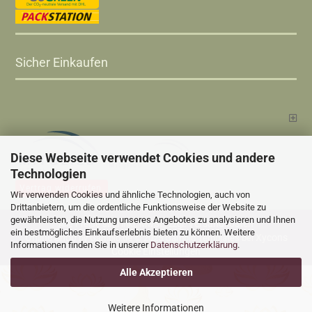
Sicher Einkaufen
Diese Webseite verwendet Cookies und andere
Technologien
Vertrag widerrufen
Wir verwenden Cookies und ähnliche Technologien, auch von
Drittanbietern, um die ordentliche Funktionsweise der Website zu
gewährleisten, die Nutzung unseres Angebotes zu analysieren und Ihnen
Versandkosten
Alle Preise sind inkl. MwSt., zzgl.
ein bestmögliches Einkaufserlebnis bieten zu können. Weitere
Online Shop
Xycons
by Gambio.de © 2025 Gambio Templates bei
Informationen finden Sie in unserer
Datenschutzerklärung
.
Cookie Einstellungen
Alle Akzeptieren
Weitere Informationen