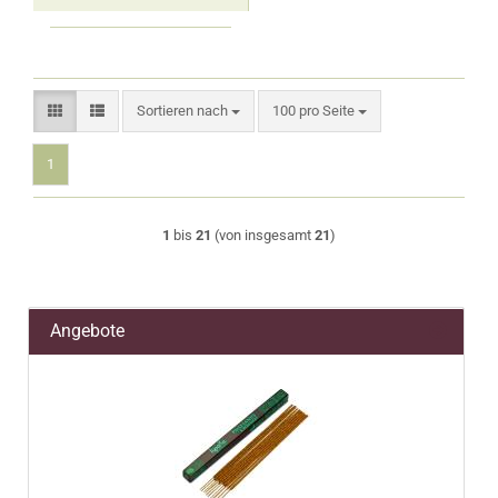
Sortieren nach
pro Seite
Sortieren nach
100 pro Seite
1
1
bis
21
(von insgesamt
21
)
Angebote