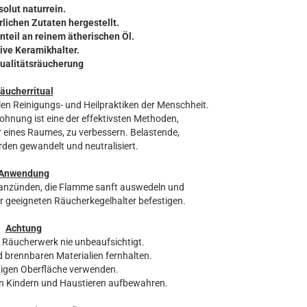
solut naturrein.
rlichen Zutaten hergestellt.
nteil an reinem ätherischen Öl.
sive Keramikhalter.
Qualitätsräucherung
äucherritual
len Reinigungs- und Heilpraktiken der Menschheit.
nung ist eine der effektivsten Methoden,
 eines Raumes, zu verbessern. Belastende,
den gewandelt und neutralisiert.
Anwendung
 anzünden, die Flamme sanft auswedeln und
r geeigneten Räucherkegelhalter befestigen.
Achtung
 Räucherwerk nie unbeaufsichtigt.
 brennbaren Materialien fernhalten.
digen Oberfläche verwenden.
on Kindern und Haustieren aufbewahren.