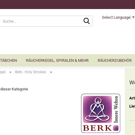
Select Language
Suche...
TÄBCHEN
RÄUCHERKEGEL, SPIRALEN & MEHR
RÄUCHERZUBEHÖR
»
»
gel
Berk - Holy Smokes
We
n dieser Kategorie
Art
Lie