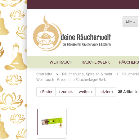
Alle
WEIHRAUCH
RÄUCHERWERK
RÄUCHERS
»
»
Startseite
Räucherkegel, Spiralen & mehr
Räucherke
Weihrauch - Green Line Räucherkegel Berk
« Erster
« zurück
weiter »
Letzter »
35
Artikel i