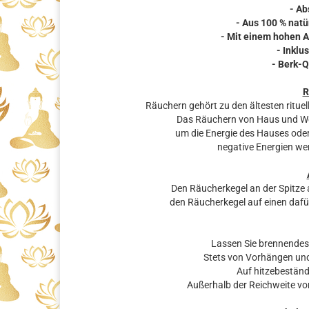
- Ab
- Aus 100 % natü
- Mit einem hohen A
- Inklu
- Berk-
R
Räuchern gehört zu den ältesten rituel
Das Räuchern von Haus und Woh
um die Energie des Hauses oder
negative Energien wer
Den Räucherkegel an der Spitze
den Räucherkegel auf einen dafü
Lassen Sie brennendes
Stets von Vorhängen und
Auf hitzebestän
Außerhalb der Reichweite v