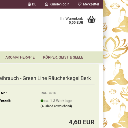
DE
Kundenlogin
Merkzettel
▼
Ihr Warenkorb
0,00 EUR
AROMATHERAPIE
KÖRPER, GEIST & SEELE
ihrauch - Green Line Räucherkegel Berk
.Nr.:
RKI-BK15
ferzeit:
ca. 1-3 Werktage
(Ausland abweichend)
4,60 EUR