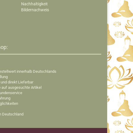
Nachhaltigkeit
Bildernachweis
op:​
estellwert innerhalb Deutschlands
llung
 und direkt Lieferbar
e auf ausgesuchte Artikel
Kundenservice
fahrung
glichkeiten
in Deutschland