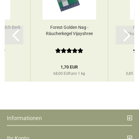
rkelch Berk
Forest Golden Nag -
Rä
Räucherkegel Vijayshree
Räuch
R
1,70 EUR
68,00 EUR pro 1 kg
0,85 E
Informationen
Ihr Konto