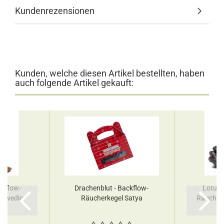
Kundenrezensionen
Kunden, welche diesen Artikel bestellten, haben
auch folgende Artikel gekauft:
ckflow-
Drachenblut - Backflow-
Lotust
urvedic
Räucherkegel Satya
Räucherk