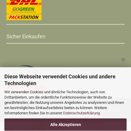
Sicher Einkaufen
Diese Webseite verwendet Cookies und andere
Technologien
Vertrag widerrufen
Wir verwenden Cookies und ähnliche Technologien, auch von
Drittanbietern, um die ordentliche Funktionsweise der Website zu
gewährleisten, die Nutzung unseres Angebotes zu analysieren und Ihnen
Versandkosten
Alle Preise sind inkl. MwSt., zzgl.
ein bestmögliches Einkaufserlebnis bieten zu können. Weitere
Online Shop
Xycons
by Gambio.de © 2025 Gambio Templates bei
Informationen finden Sie in unserer
Datenschutzerklärung
.
Cookie Einstellungen
Alle Akzeptieren