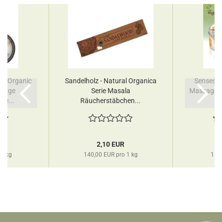
 - Organic
Sandelholz - Natural Organica
Senses N
udge
Serie Masala
Massageke
ze...
Räucherstäbchen...
R
2,10 EUR
 1 kg
140,00 EUR pro 1 kg
159,