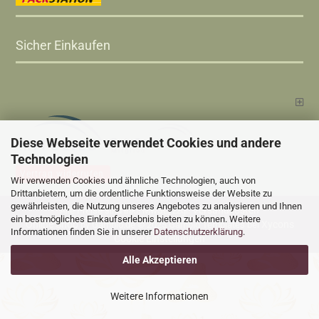
Sicher Einkaufen
Diese Webseite verwendet Cookies und andere
Technologien
Vertrag widerrufen
Wir verwenden Cookies und ähnliche Technologien, auch von
Drittanbietern, um die ordentliche Funktionsweise der Website zu
gewährleisten, die Nutzung unseres Angebotes zu analysieren und Ihnen
Versandkosten
Alle Preise sind inkl. MwSt., zzgl.
ein bestmögliches Einkaufserlebnis bieten zu können. Weitere
Online Shop
Xycons
by Gambio.de © 2025 Gambio Templates bei
Informationen finden Sie in unserer
Datenschutzerklärung
.
Cookie Einstellungen
Alle Akzeptieren
Weitere Informationen