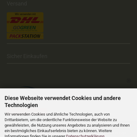
Versand
Sicher Einkaufen
Diese Webseite verwendet Cookies und andere
Technologien
Vertrag widerrufen
Wir verwenden Cookies und ähnliche Technologien, auch von
Drittanbietern, um die ordentliche Funktionsweise der Website zu
gewährleisten, die Nutzung unseres Angebotes zu analysieren und Ihnen
Versandkosten
Alle Preise sind inkl. MwSt., zzgl.
ein bestmögliches Einkaufserlebnis bieten zu können. Weitere
Online Shop
Xycons
by Gambio.de © 2025 Gambio Templates bei
Informationen finden Sie in unserer
Datenschutzerklärung
.