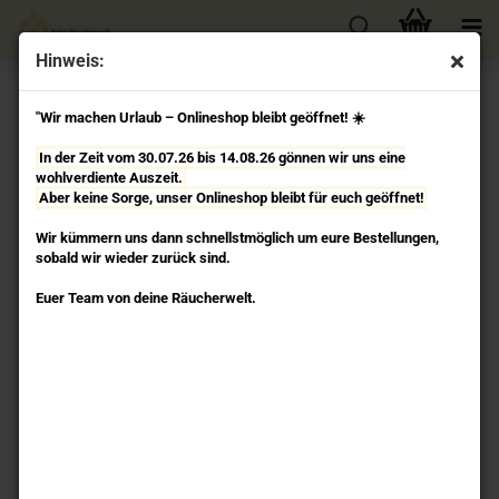
Hinweis:
« Erster
« zurück
weiter »
Letzter »
"Wir machen Urlaub – Onlineshop bleibt geöffnet! ☀️
187
Artikel in dieser Kategorie
In der Zeit vom 30.07.26 bis 14.08.26 gönnen wir uns eine
Kamel mit Steinen - Räucherstäbchenhalter Metall Berk
wohlverdiente Auszeit.
Aber keine Sorge, unser Onlineshop bleibt für euch geöffnet!
Wir kümmern uns dann schnellstmöglich um eure Bestellungen,
sobald wir wieder zurück sind.
Euer Team von deine Räucherwelt.