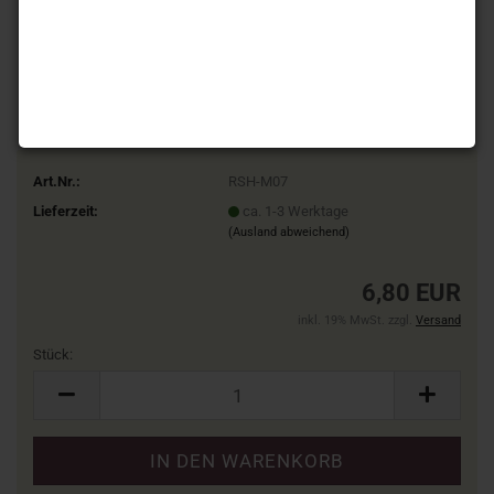
Art.Nr.:
RSH-M07
Lieferzeit:
ca. 1-3 Werktage
(Ausland abweichend)
6,80 EUR
inkl. 19% MwSt. zzgl.
Versand
Stück:
Stück