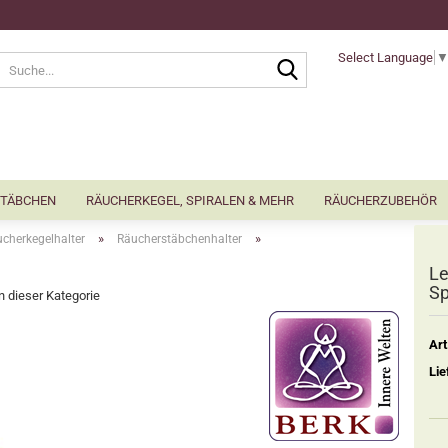
Select Language
Suche...
TÄBCHEN
RÄUCHERKEGEL, SPIRALEN & MEHR
RÄUCHERZUBEHÖR
»
»
cherkegelhalter
Räucherstäbchenhalter
Le
Sp
in dieser Kategorie
Art
Lie