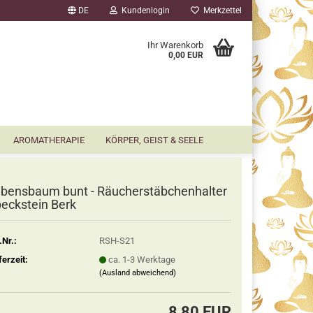
DE
Kundenlogin
Merkzettel
▼
Ihr Warenkorb
0,00 EUR
AROMATHERAPIE
KÖRPER, GEIST & SEELE
bensbaum bunt - Räucherstäbchenhalter
eckstein Berk
.Nr.:
RSH-S21
ferzeit:
ca. 1-3 Werktage
(Ausland abweichend)
8,80 EUR