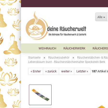
Alle
WEIHRAUCH
RÄUCHERWERK
RÄUCHERS
»
»
Startseite
Räucherzubehör
Räucherstäbchen- & Räu
Lebensbaum bunt - Räucherstäbchenhalter Speckstein Berk
« Erster
« zurück
weiter »
Letzter »
187
Artikel 