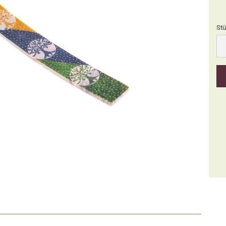
Stü
Stü