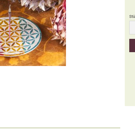
Stü
Stü