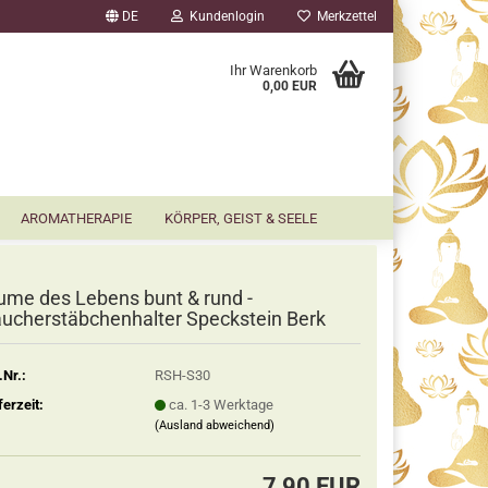
DE
Kundenlogin
Merkzettel
▼
Ihr Warenkorb
0,00 EUR
AROMATHERAPIE
KÖRPER, GEIST & SEELE
ume des Lebens bunt & rund -
ucherstäbchenhalter Speckstein Berk
.Nr.:
RSH-S30
ferzeit:
ca. 1-3 Werktage
(Ausland abweichend)
7,90 EUR