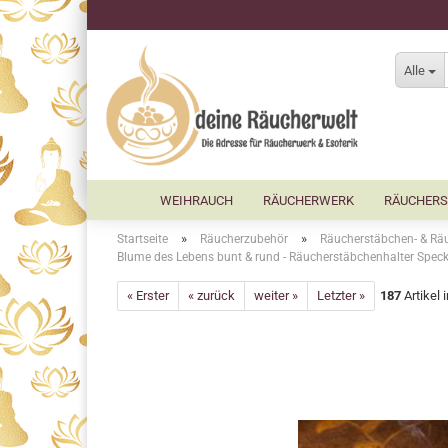
Alle
WEIHRAUCH
RÄUCHERWERK
RÄUCHERS
»
»
Startseite
Räucherzubehör
Räucherstäbchen- & Räu
Blume des Lebens bunt & rund - Räucherstäbchenhalter Speck
« Erster
« zurück
weiter »
Letzter »
187
Artikel 