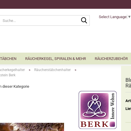
Select Language
Suche...
TÄBCHEN
RÄUCHERKEGEL, SPIRALEN & MEHR
RÄUCHERZUBEHÖR
»
»
cherkegelhalter
Räucherstäbchenhalter
stein Berk
Bl
Rä
in dieser Kategorie
Art
Lie