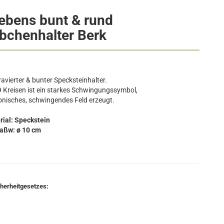
ebens bunt & rund
bchenhalter
Berk
vierter & bunter Specksteinhalter.
9 Kreisen ist ein starkes Schwingungssymbol,
onisches, schwingendes Feld erzeugt.
rial: Speckstein
aßw: ø 10 cm
cherheitgesetzes: