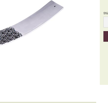
Stü
Stü