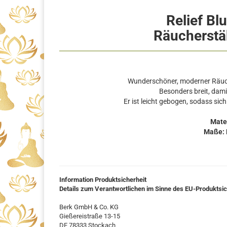
Relief B
Räucherstä
Wunderschöner, moderner Räuch
Besonders breit, dami
Er ist leicht gebogen, sodass si
Mate
Maße: L
Information Produktsicherheit
Details zum Verantwortlichen im Sinne des EU-Produktsi
Berk GmbH & Co. KG
Gießereistraße 13-15
DE 78333 Stockach