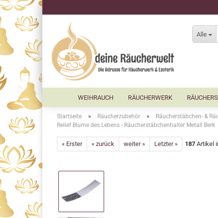
Alle
WEIHRAUCH
RÄUCHERWERK
RÄUCHERS
»
»
Startseite
Räucherzubehör
Räucherstäbchen- & Räu
Relief Blume des Lebens - Räucherstäbchenhalter Metall Berk
« Erster
« zurück
weiter »
Letzter »
187
Artikel 