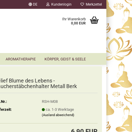
DE
Kundenlogin
Merkzettel
▼
Ihr Warenkorb
0,00 EUR
AROMATHERAPIE
KÖRPER, GEIST & SEELE
lief Blume des Lebens -
ucherstäbchenhalter Metall Berk
.Nr.:
RSH-M08
ferzeit:
ca. 1-3 Werktage
(Ausland abweichend)
6,90 EUR