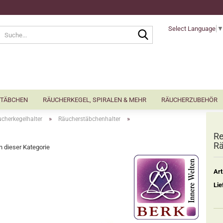
Select Language
Suche...
TÄBCHEN
RÄUCHERKEGEL, SPIRALEN & MEHR
RÄUCHERZUBEHÖR
»
»
cherkegelhalter
Räucherstäbchenhalter
Re
Rä
in dieser Kategorie
Art
Lie