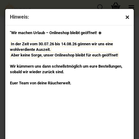
Hinweis:
« Erster
« zurück
weiter »
Letzter »
"Wir machen Urlaub – Onlineshop bleibt geöffnet! ☀️
187
Artikel in dieser Kategorie
In der Zeit vom 30.07.26 bis 14.08.26 gönnen wir uns eine
Lotus mit Perlmutteinlage - Räucherstäbchenhalter
wohlverdiente Auszeit.
Speckstein Berk
Aber keine Sorge, unser Onlineshop bleibt für euch geöffnet!
Wir kümmern uns dann schnellstmöglich um eure Bestellungen,
sobald wir wieder zurück sind.
Euer Team von deine Räucherwelt.