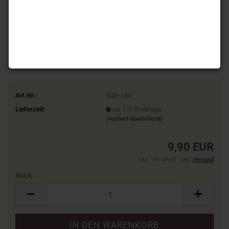
Art.Nr.:
RSH-S60
Lieferzeit:
ca. 1-3 Werktage
(Ausland abweichend)
9,90 EUR
inkl. 19% MwSt. zzgl.
Versand
Stück:
Stück