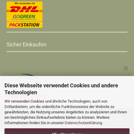
Sicher Einkaufen
Diese Webseite verwendet Cookies und andere
Technologien
Vertrag widerrufen
Wir verwenden Cookies und ähnliche Technologien, auch von
Drittanbietern, um die ordentliche Funktionsweise der Website zu
gewährleisten, die Nutzung unseres Angebotes zu analysieren und Ihnen
Versandkosten
Alle Preise sind inkl. MwSt., zzgl.
ein bestmögliches Einkaufserlebnis bieten zu können. Weitere
Online Shop
Xycons
by Gambio.de © 2025 Gambio Templates bei
Informationen finden Sie in unserer
Datenschutzerklärung
.
Cookie Einstellungen