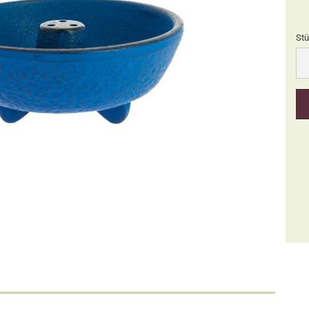
Stü
Stü