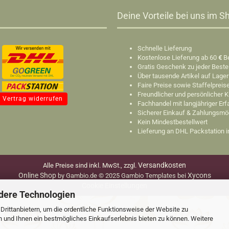
Deine Vorteile bei uns im Sh
Schnelle Lieferung
Kostenlose Lieferung ab 60
€
B
Gratis Geschenk zu jeder Beste
Über tausende Artikel auf Lager
Faire Preise sowie Staffelpreis
Freundlicher und persönlicher 
Vertrag widerrufen
Fachhandel mit langjähriger Er
Sicherer Einkauf & Zahlungsmö
Kein Mindestbestellwert
Lieferung an DHL Packstation 
Versandkosten
Alle Preise sind inkl. MwSt., zzgl.
Online Shop
Xycons
by Gambio.de © 2025 Gambio Templates bei
Cookie Einstellungen
dere Technologien
rittanbietern, um die ordentliche Funktionsweise der Website zu
n und Ihnen ein bestmögliches Einkaufserlebnis bieten zu können. Weitere