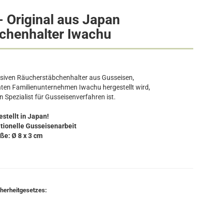
- Original aus Japan
chenhalter Iwachu
ssiven Räucherstäbchenhalter aus Gusseisen,
ten Familienunternehmen Iwachu hergestellt wird,
n Spezialist für Gusseisenverfahren ist.
stellt in Japan!
itionelle Gusseisenarbeit
ße: Ø 8 x 3 cm
cherheitgesetzes: