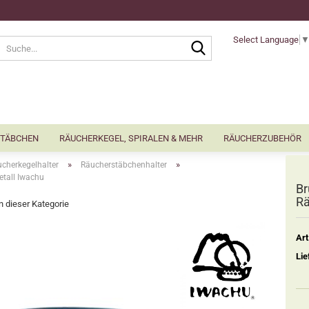
Select Language
Suche...
TÄBCHEN
RÄUCHERKEGEL, SPIRALEN & MEHR
RÄUCHERZUBEHÖR
»
»
cherkegelhalter
Räucherstäbchenhalter
etall Iwachu
Br
Rä
in dieser Kategorie
Art
Lie