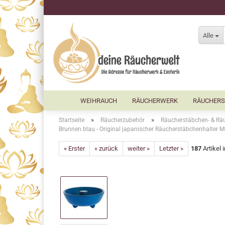
Alle
WEIHRAUCH
RÄUCHERWERK
RÄUCHERS
»
»
Startseite
Räucherzubehör
Räucherstäbchen- & Räu
Brunnen blau - Original japanischer Räucherstäbchenhalter M
« Erster
« zurück
weiter »
Letzter »
187
Artikel 