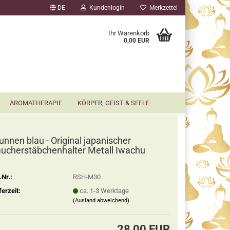
DE
Kundenlogin
Merkzettel
▼
Ihr Warenkorb
0,00 EUR
AROMATHERAPIE
KÖRPER, GEIST & SEELE
unnen blau - Original japanischer
ucherstäbchenhalter Metall Iwachu
.Nr.:
RSH-M30
ferzeit:
ca. 1-3 Werktage
(Ausland abweichend)
28,00 EUR