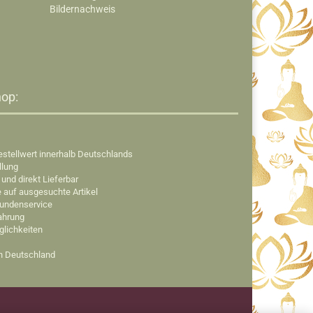
Bildernachweis
op:​
estellwert innerhalb Deutschlands
llung
 und direkt Lieferbar
e auf ausgesuchte Artikel
Kundenservice
fahrung
glichkeiten
in Deutschland