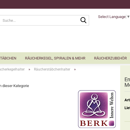
Select Language
Suche...
TÄBCHEN
RÄUCHERKEGEL, SPIRALEN & MEHR
RÄUCHERZUBEHÖR
»
»
cherkegelhalter
Räucherstäbchenhalter
En
Me
in dieser Kategorie
Art
Lie