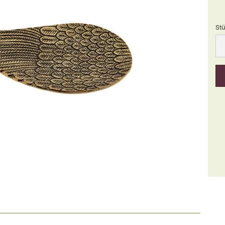
Stü
Stü