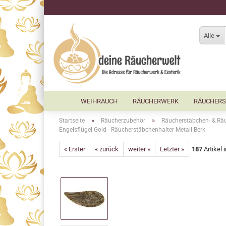
Alle
WEIHRAUCH
RÄUCHERWERK
RÄUCHERS
»
»
Startseite
Räucherzubehör
Räucherstäbchen- & Räu
Engelsflügel Gold - Räucherstäbchenhalter Metall Berk
« Erster
« zurück
weiter »
Letzter »
187
Artikel 