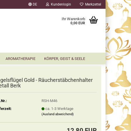
DE
Kundenlogin
Merkzettel
▼
Ihr Warenkorb
0,00 EUR
AROMATHERAPIE
KÖRPER, GEIST & SEELE
gelsflügel Gold - Räucherstäbchenhalter
tall Berk
.Nr.:
RSH-M46
ferzeit:
ca. 1-3 Werktage
(Ausland abweichend)
12,80 EUR