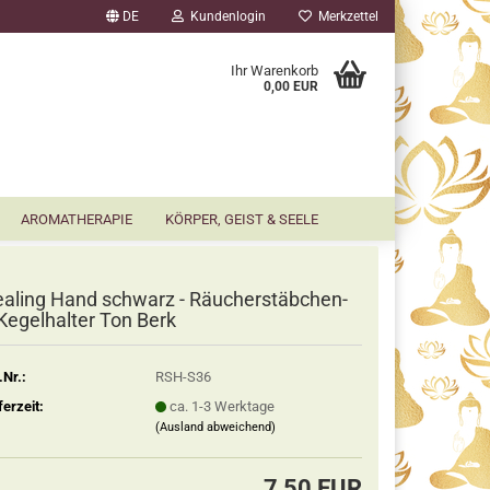
DE
Kundenlogin
Merkzettel
▼
Ihr Warenkorb
0,00 EUR
AROMATHERAPIE
KÖRPER, GEIST & SEELE
aling Hand schwarz - Räucherstäbchen-
Kegelhalter Ton Berk
.Nr.:
RSH-S36
ferzeit:
ca. 1-3 Werktage
(Ausland abweichend)
7,50 EUR