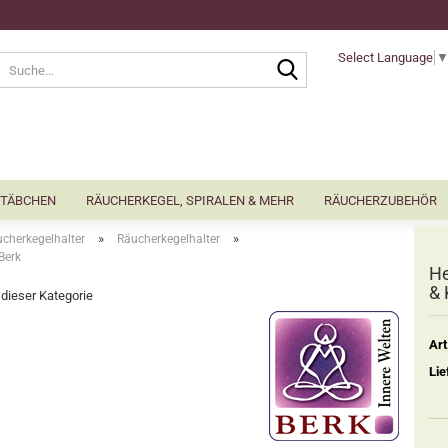
Select Language
Suche...
TÄBCHEN
RÄUCHERKEGEL, SPIRALEN & MEHR
RÄUCHERZUBEHÖR
»
»
cherkegelhalter
Räucherkegelhalter
Berk
He
& 
n dieser Kategorie
Art
Lie