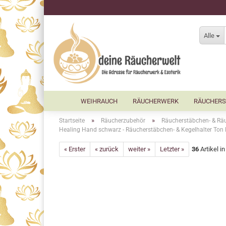
Alle
WEIHRAUCH
RÄUCHERWERK
RÄUCHERS
»
»
Startseite
Räucherzubehör
Räucherstäbchen- & Räu
Healing Hand schwarz - Räucherstäbchen- & Kegelhalter Ton 
« Erster
« zurück
weiter »
Letzter »
36
Artikel i