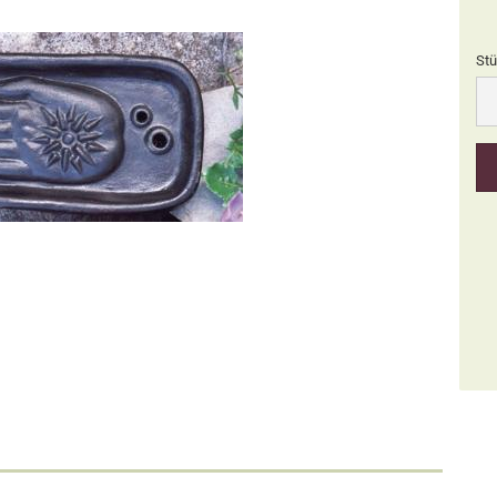
Stü
Stü