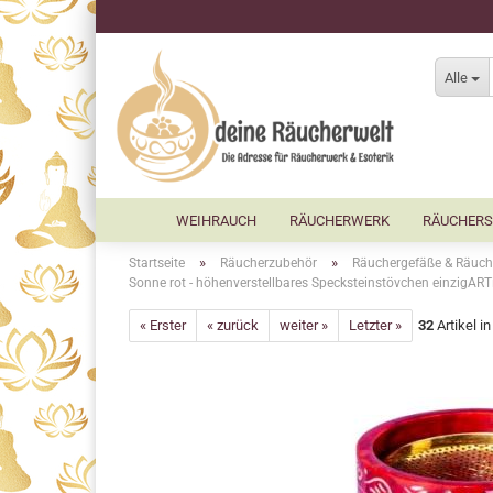
Alle
WEIHRAUCH
RÄUCHERWERK
RÄUCHERS
»
»
Startseite
Räucherzubehör
Räuchergefäße & Räuch
Sonne rot - höhenverstellbares Specksteinstövchen einzigARTi
« Erster
« zurück
weiter »
Letzter »
32
Artikel i