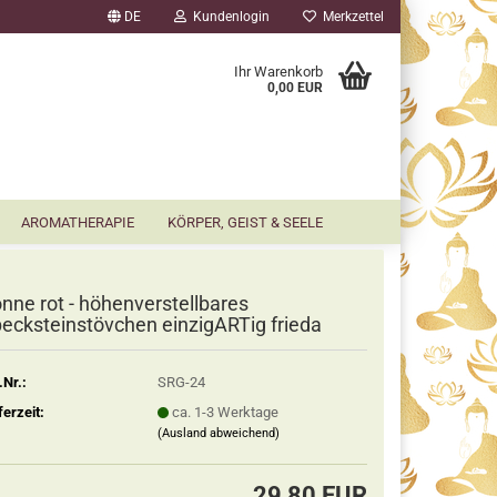
DE
Kundenlogin
Merkzettel
▼
Ihr Warenkorb
0,00 EUR
AROMATHERAPIE
KÖRPER, GEIST & SEELE
nne rot - höhenverstellbares
ecksteinstövchen einzigARTig frieda
.Nr.:
SRG-24
ferzeit:
ca. 1-3 Werktage
(Ausland abweichend)
29,80 EUR