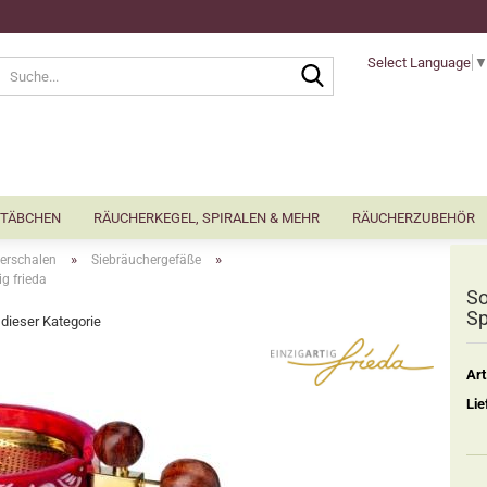
Select Language
Suche...
TÄBCHEN
RÄUCHERKEGEL, SPIRALEN & MEHR
RÄUCHERZUBEHÖR
»
»
erschalen
Siebräuchergefäße
g frieda
So
Sp
n dieser Kategorie
Art
Lie