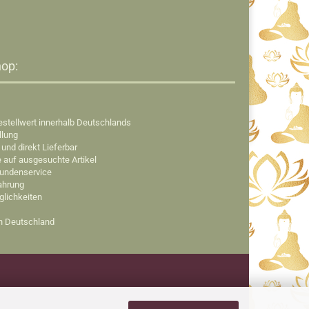
op:​
estellwert innerhalb Deutschlands
llung
 und direkt Lieferbar
e auf ausgesuchte Artikel
Kundenservice
fahrung
glichkeiten
in Deutschland