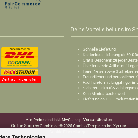
Deine Vorteile bei uns im Sh
Schnelle Lieferung
Kostenlose Lieferung ab 60
€
B
Gratis Geschenk zu jeder Beste
Über tausende Artikel auf Lager
Faire Preise sowie Staffelpreis
Freundlicher und persönlicher 
Vertrag widerrufen
Fachhandel mit langjähriger Er
Sicherer Einkauf & Zahlungsmö
Kein Mindestbestellwert
Lieferung an DHL Packstation 
Versandkosten
Alle Preise sind inkl. MwSt., zzgl.
Online Shop
Xycons
by Gambio.de © 2025 Gambio Templates bei
Cookie Einstellungen
dere Technologien