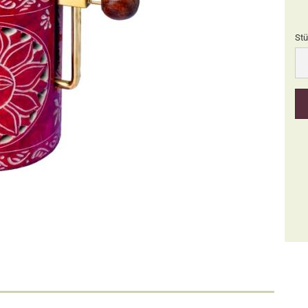
Stü
Stü