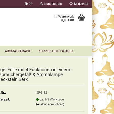
DE
Kundenlogin
Merkzettel
▼
Ihr Warenkorb
0,00 EUR
AROMATHERAPIE
KÖRPER, GEIST & SEELE
gel Fülle mit 4 Funktionen in einem -
ebräuchergefäß & Aromalampe
eckstein Berk
.Nr.:
SRG-32
ferzeit:
ca. 1-3 Werktage
(Ausland abweichend)