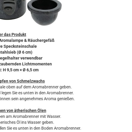
r das Produkt
: Aromalampe & Räuchergefäß
ive Specksteinschale
stahlsieb (Ø 6 cm)
Kegelhalter verwendbar
bezaubernden Lichtmomenten
: H 9,5 cm × Ø 6,5 cm
fen von Schmelzwachs
hale oben auf dem Aromabrenner geben.
d legen Sie es unten in den Aromabrenner.
können sein angenehmes Aroma genießen.
en von ätherischen Ölen
 oben am Aromabrenner mit Wasser.
erisches Öl ins Wasser geben.
ellen Sie es unten in den Boden Aromabrenner.