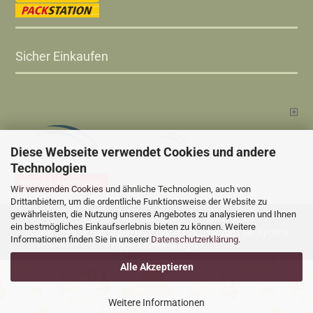
Sicher Einkaufen
Diese Webseite verwendet Cookies und andere
Technologien
Vertrag widerrufen
Wir verwenden Cookies und ähnliche Technologien, auch von
Drittanbietern, um die ordentliche Funktionsweise der Website zu
gewährleisten, die Nutzung unseres Angebotes zu analysieren und Ihnen
Versandkosten
Alle Preise sind inkl. MwSt., zzgl.
ein bestmögliches Einkaufserlebnis bieten zu können. Weitere
Online Shop
Xycons
by Gambio.de © 2025 Gambio Templates bei
Informationen finden Sie in unserer
Datenschutzerklärung
.
Cookie Einstellungen
Alle Akzeptieren
Weitere Informationen