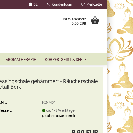
DE
Kundenlogin
Merkzettel
▼
Ihr Warenkorb
0,00 EUR
AROMATHERAPIE
KÖRPER, GEIST & SEELE
ssingschale gehämmert - Räucherschale
tall Berk
.Nr.:
RG-M01
ferzeit:
ca. 1-3 Werktage
(Ausland abweichend)
8,90 EUR