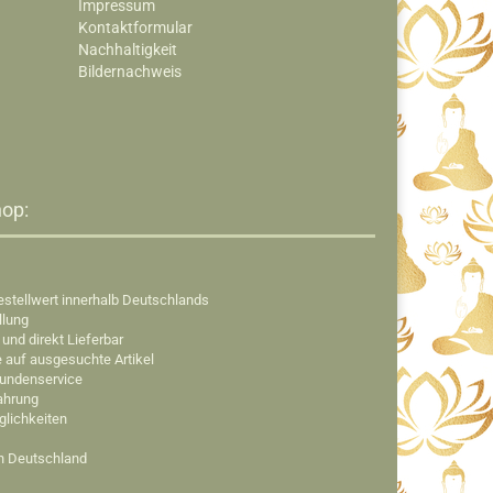
Impressum
Kontaktformular
Nachhaltigkeit
Bildernachweis
op:​
estellwert innerhalb Deutschlands
llung
 und direkt Lieferbar
e auf ausgesuchte Artikel
Kundenservice
fahrung
glichkeiten
in Deutschland