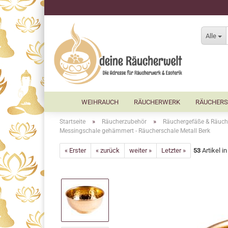
Alle
WEIHRAUCH
RÄUCHERWERK
RÄUCHERS
»
»
Startseite
Räucherzubehör
Räuchergefäße & Räuch
Messingschale gehämmert - Räucherschale Metall Berk
« Erster
« zurück
weiter »
Letzter »
53
Artikel i