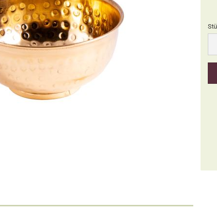
Stü
Stü