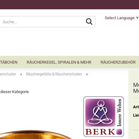
Select Language
Suche...
TÄBCHEN
RÄUCHERKEGEL, SPIRALEN & MEHR
RÄUCHERZUBEHÖR
»
»
erschalen
Räuchergefäße & Räucherschalen
Me
Me
n dieser Kategorie
Art
Lie