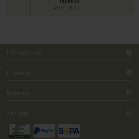
UR
13,80 EUR
460,00 EUR pro 1 l
438,
Informationen
Ihr Konto
Mehr über
Zahlung