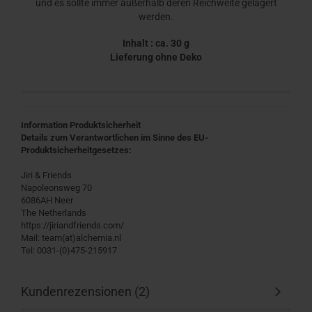
und es sollte immer außerhalb deren Reichweite gelagert
werden.
Inhalt : ca. 30 g
Lieferung ohne Deko
Information Produktsicherheit
Details zum Verantwortlichen im Sinne des EU-
Produktsicherheitgesetzes:
Jiri & Friends
Napoleonsweg 70
6086AH Neer
The Netherlands
https://jiriandfriends.com/
Mail: team(at)alchemia.nl
Tel: 0031-(0)475-215917
Kundenrezensionen (2)