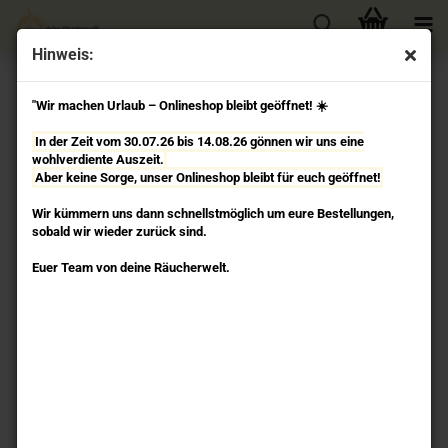
Hinweis:
« Erster
« zurück
weiter »
Letzter »
"Wir machen Urlaub – Onlineshop bleibt geöffnet! ☀️
8
Artikel in dieser Kategorie
In der Zeit vom 30.07.26 bis 14.08.26 gönnen wir uns eine
Griechischer Salbei Greek Ceremonial Sage -
wohlverdiente Auszeit.
Räucherwerk Jiri & Friends
Aber keine Sorge, unser Onlineshop bleibt für euch geöffnet!
Wir kümmern uns dann schnellstmöglich um eure Bestellungen,
sobald wir wieder zurück sind.
Euer Team von deine Räucherwelt.