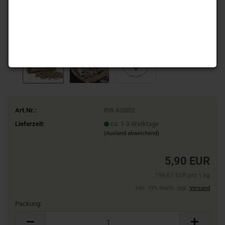
Art.Nr.:
RW-KSB02
Lieferzeit:
ca. 1-3 Werktage
(Ausland abweichend)
5,90 EUR
196,67 EUR pro 1 kg
inkl. 19% MwSt. zzgl.
Versand
Packung:
Packung