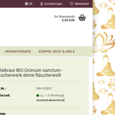
DE
Kundenlogin
Merkzettel
▼
Ihr Warenkorb
0,00 EUR
AROMATHERAPIE
KÖRPER, GEIST & SEELE
lsikraut BIO Ocimum sanctum -
ucherwerk deine Räucherwelt
.Nr.:
RW-KSB31
ferzeit:
ca. 1-3 Werktage
(Ausland abweichend)
nge: