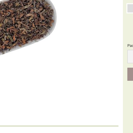
Pa
Pa