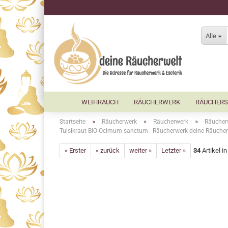
Alle
WEIHRAUCH
RÄUCHERWERK
RÄUCHERS
»
»
»
Startseite
Räucherwerk
Räucherwerk
Räucherw
Tulsikraut BIO Ocimum sanctum - Räucherwerk deine Räucher
« Erster
« zurück
weiter »
Letzter »
34
Artikel i