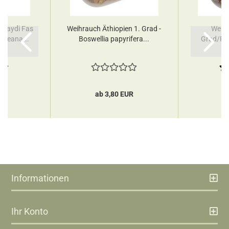
 Maydi Fas
Weihrauch Äthiopien 1. Grad -
Weihr
rereana...
Boswellia papyrifera...
Grad/Pre
UR
ab 3,80 EUR
a
Informationen
Ihr Konto