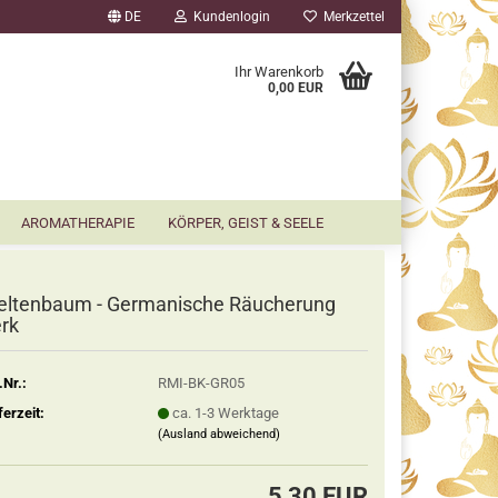
DE
Kundenlogin
Merkzettel
▼
Ihr Warenkorb
0,00 EUR
AROMATHERAPIE
KÖRPER, GEIST & SEELE
ltenbaum - Germanische Räucherung
rk
.Nr.:
RMI-BK-GR05
ferzeit:
ca. 1-3 Werktage
(Ausland abweichend)
5,30 EUR