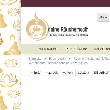
Alle
WEIHRAUCH
RÄUCHERWERK
RÄUCHERS
»
»
Startseite
Räucherwerk
Räuchermischungen & Räu
Weltenbaum - Germanische Räucherung Berk
« Erster
« zurück
weiter »
Letzter »
133
Artikel 