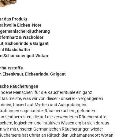
r das Produkt
raftvolle Eichen-Note
le germanische Räucherung
iefernharz & Wacholder
ut, Eichenrinde & Galgant
 ml Glasbehälter
vom Schamanengott Wotan
nhaltsstoffe
, Eisenkraut, Eichenrinde, Galgant
sche Räucherungen
ndene Menschen, für die Räucherrituale ein ganz
 Das meiste, was wir von dieser - unserer - vergangenen
 können, basiert auf Mythen und Ausgrabungen.
 Grabungen sogenannte ;Räucherkuchen ; gefunden.
anzenüberresten, die auf die verwendeten Räucherstoffe
schem, logischem und intuitiven Wissen ergibt sich daraus
den wir mit unseren Germanischen Räucherungen wieder
Räucherserie hat Christian Rätsch den Schamanengott Wotan