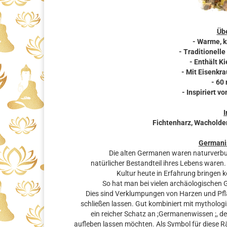
Übe
- Warme, k
- Traditionel
- Enthält K
- Mit Eisenkra
- 60
- Inspiriert 
I
Fichtenharz, Wacholder
Germani
Die alten Germanen waren naturverbu
natürlicher Bestandteil ihres Lebens waren.
Kultur heute in Erfahrung bringen
So hat man bei vielen archäologischen
Dies sind Verklumpungen von Harzen und Pfl
schließen lassen. Gut kombiniert mit mythologi
ein reicher Schatz an ;Germanenwissen ;, 
aufleben lassen möchten. Als Symbol für diese 