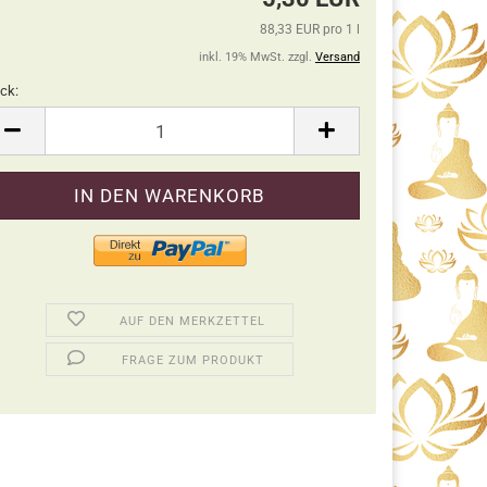
88,33 EUR pro 1 l
inkl. 19% MwSt. zzgl.
Versand
ck:
ck
AUF DEN MERKZETTEL
FRAGE ZUM PRODUKT