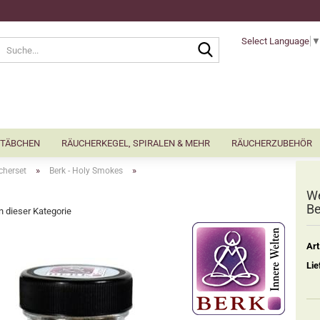
Select Language
Suche...
TÄBCHEN
RÄUCHERKEGEL, SPIRALEN & MEHR
RÄUCHERZUBEHÖR
»
»
cherset
Berk - Holy Smokes
We
Be
in dieser Kategorie
Art
Lie