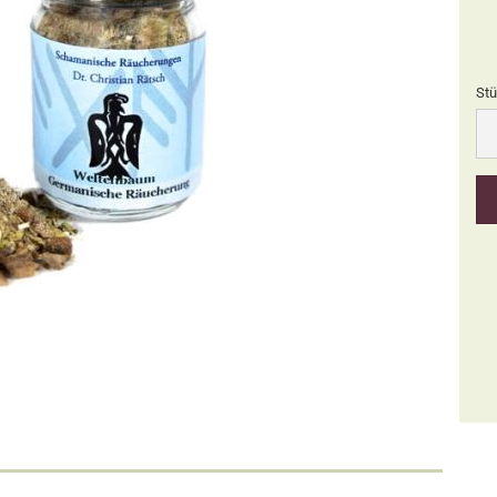
Stü
Stü