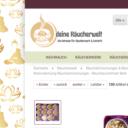
Alle
WEIHRAUCH
RÄUCHERWERK
RÄUCHERS
»
»
Startseite
Räucherwerk
Räuchermischungen & Räu
Wahrnehmung Räuchermischungen - Räuchersortiment Berk
« Erster
« zurück
weiter »
Letzter »
133
Artikel 