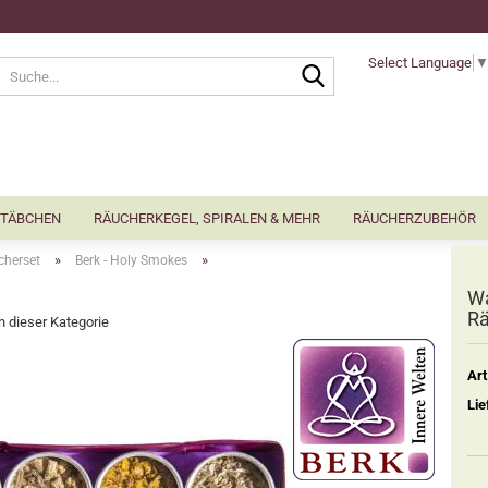
Select Language
Suche...
TÄBCHEN
RÄUCHERKEGEL, SPIRALEN & MEHR
RÄUCHERZUBEHÖR
»
»
cherset
Berk - Holy Smokes
W
Rä
in dieser Kategorie
Art
Lie