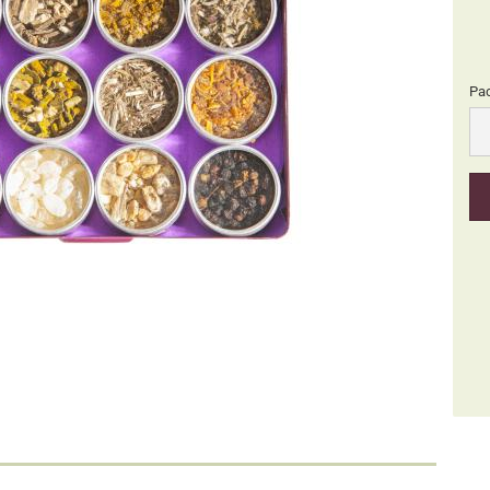
Pa
Pa