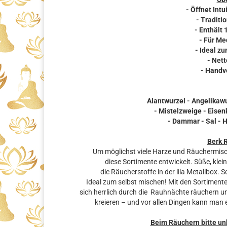
- Öffnet In
- Traditi
- Enthält 
- Für Me
- Ideal z
- Nett
- Handv
Alantwurzel - Angelikaw
- Mistelzweige - Eise
- Dammar - Sal - 
Berk 
Um möglichst viele Harze und Räuchermis
diese Sortimente entwickelt. Süße, kle
die Räucherstoffe in der lila Metallbox. S
Ideal zum selbst mischen! Mit den Sortimen
sich herrlich durch die Rauhnächte räuchern
kreieren – und vor allen Dingen kann man 
Beim Räuchern bitte un