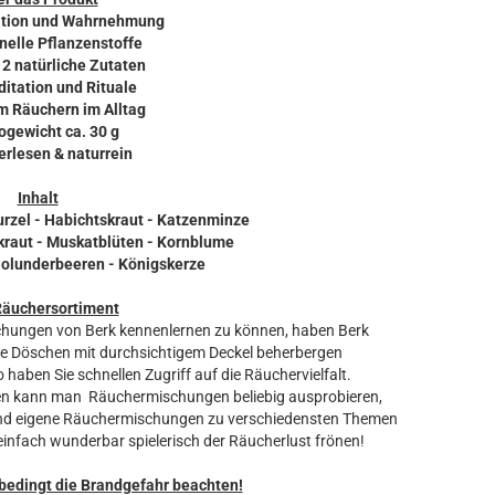
tuition und Wahrnehmung
onelle Pflanzenstoffe
12 natürliche Zutaten
ditation und Rituale
um Räuchern im Alltag
ogewicht ca. 30 g
erlesen & naturrein
Inhalt
urzel - Habichtskraut - Katzenminze
nkraut - Muskatblüten - Kornblume
Holunderbeeren - Königskerze
Räuchersortiment
chungen von Berk kennenlernen zu können, haben Berk
ine Döschen mit durchsichtigem Deckel beherbergen
o haben Sie schnellen Zugriff auf die Räuchervielfalt.
ten kann man Räuchermischungen beliebig ausprobieren,
 und eigene Räuchermischungen zu verschiedensten Themen
einfach wunderbar spielerisch der Räucherlust frönen!
bedingt die Brandgefahr beachten!