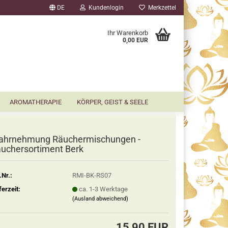
DE
Kundenlogin
Merkzettel
▼
Ihr Warenkorb
0,00 EUR
AROMATHERAPIE
KÖRPER, GEIST & SEELE
ahrnehmung Räuchermischungen -
uchersortiment Berk
.Nr.:
RMI-BK-RS07
ferzeit:
ca. 1-3 Werktage
(Ausland abweichend)
15,90 EUR