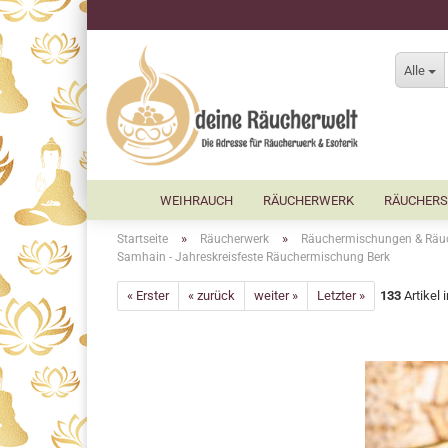
Alle
WEIHRAUCH
RÄUCHERWERK
RÄUCHERS
»
»
Startseite
Räucherwerk
Räuchermischungen & Räu
Samhain - Jahreskreisfeste Räuchermischung Berk
« Erster
« zurück
weiter »
Letzter »
133
Artikel 