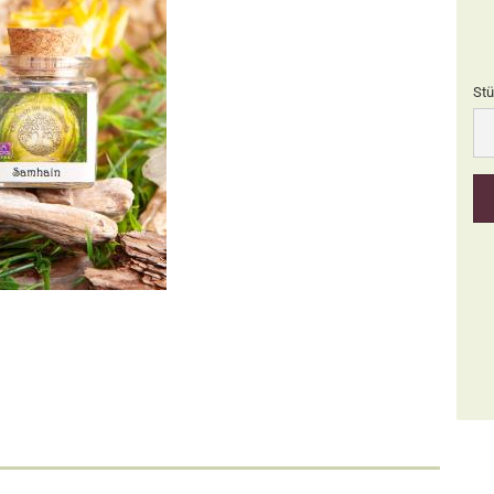
Stü
Stü