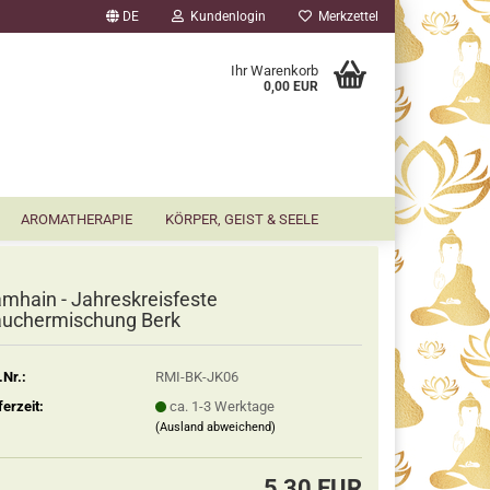
DE
Kundenlogin
Merkzettel
▼
Ihr Warenkorb
0,00 EUR
AROMATHERAPIE
KÖRPER, GEIST & SEELE
mhain - Jahreskreisfeste
uchermischung Berk
.Nr.:
RMI-BK-JK06
ferzeit:
ca. 1-3 Werktage
(Ausland abweichend)
5,30 EUR