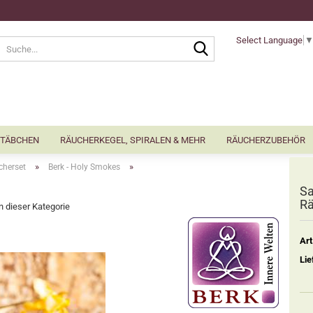
Select Language
Suche...
TÄBCHEN
RÄUCHERKEGEL, SPIRALEN & MEHR
RÄUCHERZUBEHÖR
»
»
cherset
Berk - Holy Smokes
Sa
Rä
in dieser Kategorie
Art
Lie