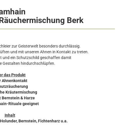
amhain
 Räuchermischung Berk
Schleier zur Geisterwelt besonders durchlässig.
 lüften und mit unseren Ahnen in Kontakt zu treten.
t und ein Schutzschild geschaffen damit
ige Gestalten hindurchschlüpfen.
r das Produkt
ür Ahnenkontakt
hutzräucherung
iche Kräutermischung
t Bernstein & Harze
hain-Rituale geeignet
Inhalt
olunder, Bernstein, Fichtenharz u.a.