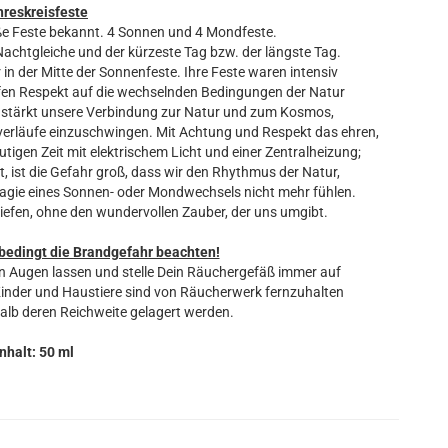
hreskreisfeste
ße Feste bekannt. 4 Sonnen und 4 Mondfeste.
Nachtgleiche und der kürzeste Tag bzw. der längste Tag.
 in der Mitte der Sonnenfeste. Ihre Feste waren intensiv
efen Respekt auf die wechselnden Bedingungen der Natur
d stärkt unsere Verbindung zur Natur und zum Kosmos,
verläufe einzuschwingen. Mit Achtung und Respekt das ehren,
utigen Zeit mit elektrischem Licht und einer Zentralheizung;
ngt, ist die Gefahr groß, dass wir den Rhythmus der Natur,
agie eines Sonnen- oder Mondwechsels nicht mehr fühlen.
Tiefen, ohne den wundervollen Zauber, der uns umgibt.
bedingt die Brandgefahr beachten!
 Augen lassen und stelle Dein Räuchergefäß immer auf
Kinder und Haustiere sind von Räucherwerk fernzuhalten
alb deren Reichweite gelagert werden.
Inhalt: 50 ml