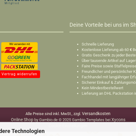
Deine Vorteile bei uns im Sh
Schnelle Lieferung
Kostenlose Lieferung ab 60
€
B
Gratis Geschenk zu jeder Beste
Über tausende Artikel auf Lager
Faire Preise sowie Staffelpreis
Freundlicher und persönlicher 
Vertrag widerrufen
Fachhandel mit langjähriger Er
Sicherer Einkauf & Zahlungsmö
Kein Mindestbestellwert
Lieferung an DHL Packstation 
Versandkosten
Alle Preise sind inkl. MwSt., zzgl.
Online Shop
Xycons
by Gambio.de © 2025 Gambio Templates bei
Cookie Einstellungen
dere Technologien