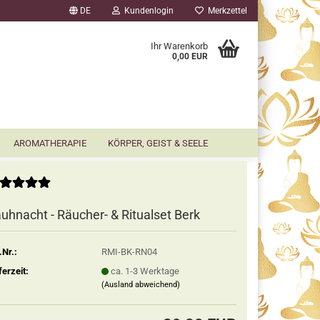
DE
Kundenlogin
Merkzettel
▼
Ihr Warenkorb
0,00 EUR
AROMATHERAPIE
KÖRPER, GEIST & SEELE
uhnacht - Räucher- & Ritualset Berk
.Nr.:
RMI-BK-RN04
ferzeit:
ca. 1-3 Werktage
(Ausland abweichend)