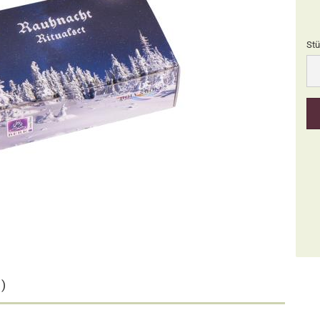
Stü
Stü
)