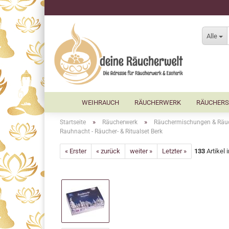
Alle
WEIHRAUCH
RÄUCHERWERK
RÄUCHERS
»
»
Startseite
Räucherwerk
Räuchermischungen & Räu
Rauhnacht - Räucher- & Ritualset Berk
« Erster
« zurück
weiter »
Letzter »
133
Artikel 