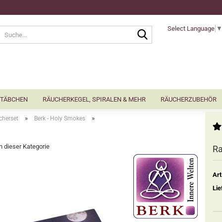
Select Language
Suche...
TÄBCHEN
RÄUCHERKEGEL, SPIRALEN & MEHR
RÄUCHERZUBEHÖR
»
»
cherset
Berk - Holy Smokes
in dieser Kategorie
Ra
Art
Lie