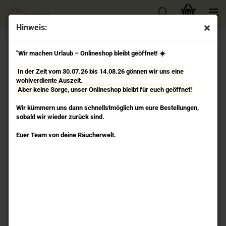
Hinweis:
« Erster
« zurück
weiter »
Letzter »
"Wir machen Urlaub – Onlineshop bleibt geöffnet! ☀️
133
Artikel in dieser Kategorie
In der Zeit vom 30.07.26 bis 14.08.26 gönnen wir uns eine
Frühlings Äquinox Ostara - Jahreskreisfeste
wohlverdiente Auszeit.
Räuchermischung Berk
Aber keine Sorge, unser Onlineshop bleibt für euch geöffnet!
Wir kümmern uns dann schnellstmöglich um eure Bestellungen,
sobald wir wieder zurück sind.
Euer Team von deine Räucherwelt.