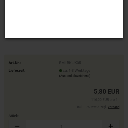
Art.Nr.:
RMI-BK-JK05
Lieferzeit:
ca. 1-3 Werktage
(Ausland abweichend)
5,80 EUR
116,00 EUR pro 1 l
inkl. 19% MwSt. zzgl.
Versand
Stück:
Stück