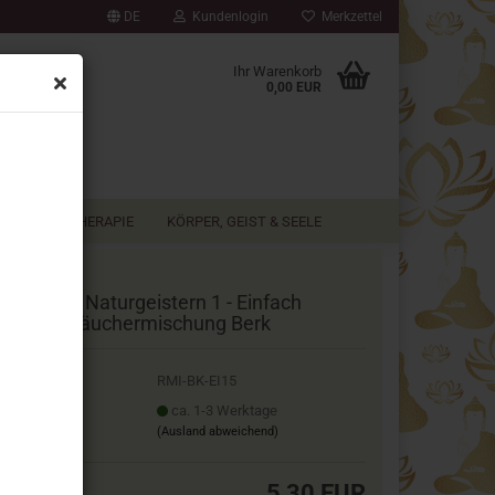
DE
Kundenlogin
Merkzettel
▼
Ihr Warenkorb
0,00 EUR
AROMATHERAPIE
KÖRPER, GEIST & SEELE
ntakt mit Naturgeistern 1 - Einfach
uchern Räuchermischung Berk
.Nr.:
RMI-BK-EI15
ferzeit:
ca. 1-3 Werktage
(Ausland abweichend)
5,30 EUR