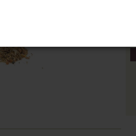
Stü
Stü