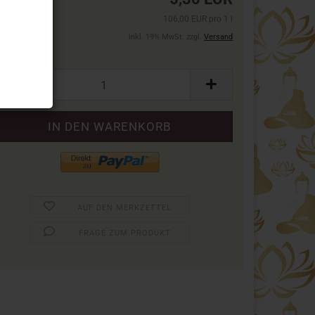
106,00 EUR pro 1 l
inkl. 19% MwSt. zzgl.
Versand
ck:
ck
AUF DEN MERKZETTEL
FRAGE ZUM PRODUKT