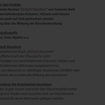
r das Produkt
nnten Buches "
Einfach Räuchern
" von Susanne Berk
 verschiedensten Kräutern, Hölzern und Harzen
als auch auf Sieb geräuchert werden
ung über die Wirkung der Räuchermischung
nhaltsstoffe
ut, Zimt, Myrrhe
u.a.
fach Räuchern
passend zum Buch „
Einfach Räuchern
“
offliche Kraft der Pflanzen für sich!
 Paradies von verschiedensten Kräutern, Hölzern und
chiedlichsten Wirkungen ausgestattet hat.
ns Menschen in vielfältigen Situationen behilflich sein.
ielerisch die wundervolle Wirkung des Räucherns!
bedingt die Brandgefahr beachten!
en Augen lassen und stelle Dein Räuchergefäß immer
ergrund. Kinder und Haustiere sind von Räucherwerk
 außerhalb deren Reichweite gelagert werden.