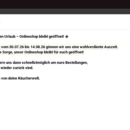
Select Language
Suche...
:
n Urlaub – Onlineshop bleibt geöffnet! ☀️
it vom 30.07.26 bis 14.08.26 gönnen wir uns eine wohlverdiente Auszeit.
e Sorge, unser Onlineshop bleibt für euch geöffnet!
TÄBCHEN
RÄUCHERKEGEL, SPIRALEN & MEHR
RÄUCHERZUBEHÖR
rn uns dann schnellstmöglich um eure Bestellungen,
 wieder zurück sind.
»
»
cherset
Berk - Holy Smokes
hung Berk
 von deine Räucherwelt.
Ko
Rä
in dieser Kategorie
Art
Lie